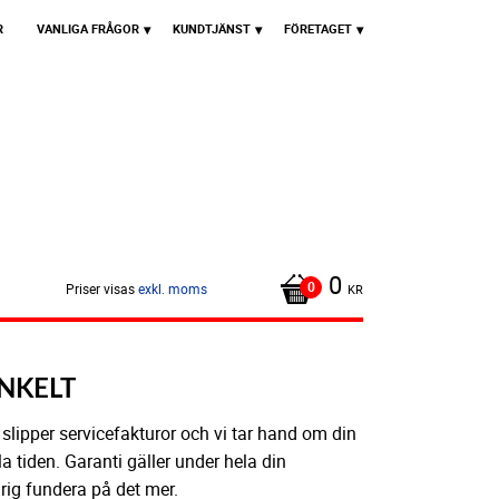
R
VANLIGA FRÅGOR
KUNDTJÄNST
FÖRETAGET
0
Priser visas
exkl. moms
KR
ENKELT
u slipper servicefakturor och vi tar hand om din
a tiden. Garanti gäller under hela din
rig fundera på det mer.