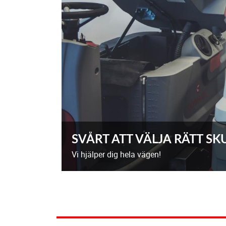
SVÅRT ATT VÄLJA RÄTT S
Vi hjälper dig hela vägen!