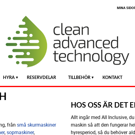
MINA SIDO
HYRA
RESERVDELAR
TILLBEHÖR
KONTAKT
CH
HOS OSS ÄR DET 
Allt ingår med All Inclusive, d
maskin så att den fungerar hel
ing, från
små skurmaskiner
hyresperiod, så du behöver ald
er
,
sopmaskiner
,