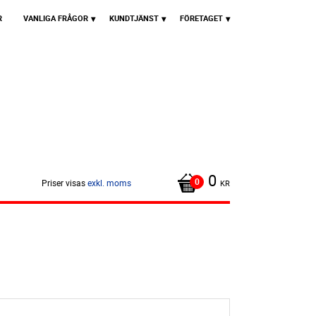
R
VANLIGA FRÅGOR
KUNDTJÄNST
FÖRETAGET
0
Priser visas
exkl. moms
KR