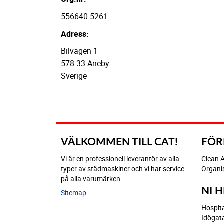
556640-5261
Adress:
Bilvägen 1
578 33 Aneby
Sverige
VÄLKOMMEN TILL CAT!
FÖR
Vi är en professionell leverantör av alla
Clean 
typer av städmaskiner och vi har service
Organi
på alla varumärken.
NI 
Sitemap
Hospit
Idögat