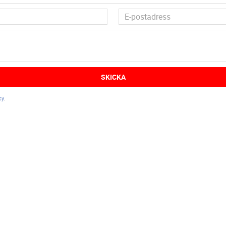
SKICKA
cy
.