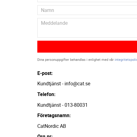
Dina personuppgifter behandlas i enlighet med vår
integritetspoli
E-post:
Kundtjänst - info@cat.se
Telefon:
Kundtjänst - 013-80031
Företagsnamn:
CatNordic AB
Org.nr: