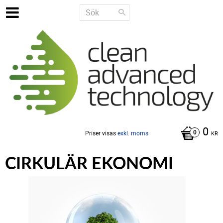
0
Priser visas
exkl. moms
KR
CIRKULÄR EKONOMI