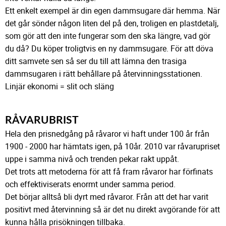
Ett enkelt exempel är din egen dammsugare där hemma. När
det går sönder någon liten del på den, troligen en plastdetalj,
som gör att den inte fungerar som den ska längre, vad gör
du då? Du köper troligtvis en ny dammsugare. För att döva
ditt samvete sen så ser du till att lämna den trasiga
dammsugaren i rätt behållare på återvinningsstationen.
Linjär ekonomi = slit och släng
RÅVARUBRIST
Hela den prisnedgång på råvaror vi haft under 100 år från
1900 - 2000 har hämtats igen, på 10år. 2010 var råvarupriset
uppe i samma nivå och trenden pekar rakt uppåt.
Det trots att metoderna för att få fram råvaror har förfinats
och effektiviserats enormt under samma period.
Det börjar alltså bli dyrt med råvaror. Från att det har varit
positivt med återvinning så är det nu direkt avgörande för att
kunna hålla prisökningen tillbaka.