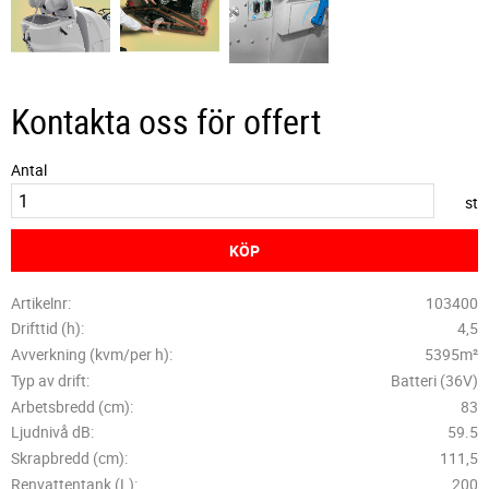
Kontakta oss för offert
Antal
st
KÖP
Artikelnr
103400
Drifttid (h)
4,5
Avverkning (kvm/per h)
5395m²
Typ av drift
Batteri (36V)
Arbetsbredd (cm)
83
Ljudnivå dB
59.5
Skrapbredd (cm)
111,5
Renvattentank (L)
200