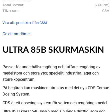
Antal Borstar
2 (43cm)
Tillverkare
CSM
Visa alla produkter från CSM
Ge ett omdöme!
ULTRA 85B SKURMASKIN
Passar för underhållsrengöring och tuffare rengöring av
medelstora och stora ytor, speciellt industrier, lager och
större köpcentrum.
På begäran kan maskinen utrustas med det nya CDS Comac
Dosing System.
CDS är ett doseringssystem för vatten och rengöringsmedel.
Ultra 85 B klarar 5400m²/h med sin långa drifttid, som gör